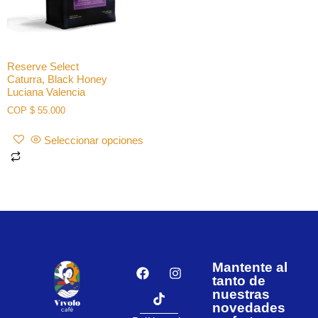
Reserve Select
Caturra, Black Honey
Luciana Valencia
COP
$
55.000
Seleccionar opciones
Mantente al
tanto de
nuestras
novedades