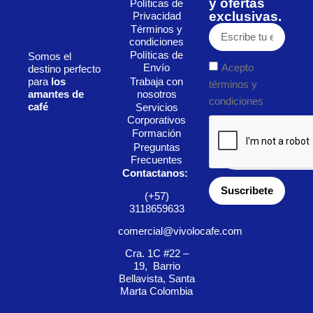
y ofertas
Políticas de
exclusivas.
Privacidad
Términos y
condiciones
Políticas de
Somos el
Acepto
Envío
destino perfecto
Trabaja con
para
los
términos y
nosotros
amantes de
condiciones
café
Servicios
Corporativos
Formación
Preguntas
Frecuentes
Contactanos:
Suscribete
(+57)
3118659633
comercial@vivolocafe.com
Cra. 1C #22 –
19, Barrio
Bellavista, Santa
Marta Colombia