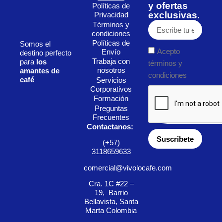
y ofertas
Políticas de
exclusivas.
Privacidad
Términos y
condiciones
Políticas de
Somos el
Acepto
Envío
destino perfecto
Trabaja con
para
los
términos y
nosotros
amantes de
condiciones
café
Servicios
Corporativos
Formación
Preguntas
Frecuentes
Contactanos:
Suscribete
(+57)
3118659633
comercial@vivolocafe.com
Cra. 1C #22 –
19, Barrio
Bellavista, Santa
Marta Colombia