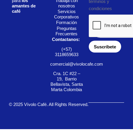
Trabaja con
para
los
términos y
nosotros
amantes de
condiciones
café
Servicios
Corporativos
Formación
Preguntas
Frecuentes
Contactanos:
Suscribete
(+57)
3118659633
comercial@vivolocafe.com
Cra. 1C #22 –
19, Barrio
Bellavista, Santa
Marta Colombia
© 2025 Vívolo Café. All Rights Reserved.