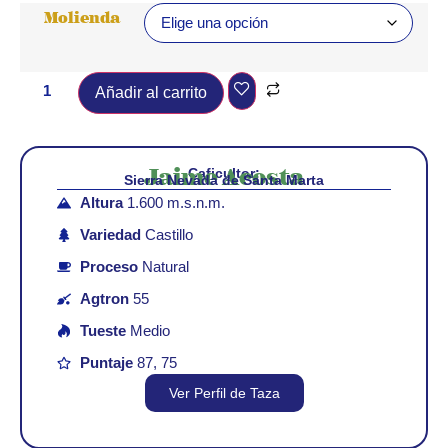
Molienda
Añadir al carrito
Caficultor:
Jaime Acosta
Sierra Nevada de Santa Marta
Altura
1.600 m.s.n.m.
Variedad
Castillo
Proceso
Natural
Agtron
55
Tueste
Medio
Puntaje
87, 75
Ver Perfil de Taza