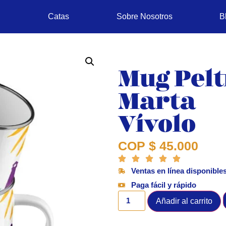
Catas
Sobre Nosotros
B
Mug Pelt
Marta
Vívolo
COP
$
45.000
Ventas en línea disponible
Paga fácil y rápido
Añadir al carrito