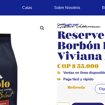
Catas
Sobre Nosotros
B
Certificado por
Reserve
Borbón 
Viviana
COP
$
55.000
Ventas en línea disponib
Paga fácil y rápido
Molienda