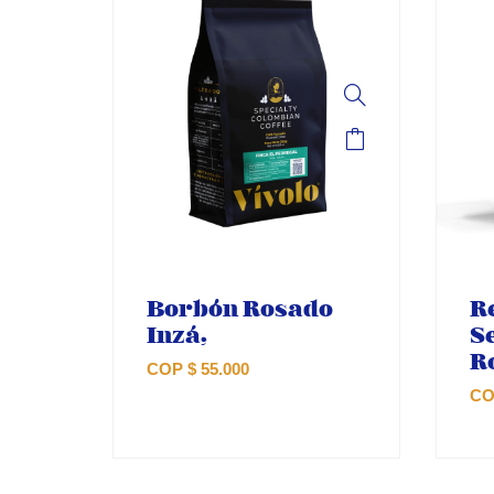
Borbón Rosado
R
Inzá,
S
R
COP
$
55.000
C