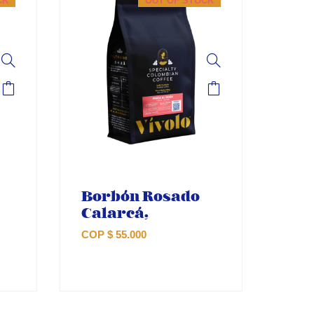
CK
OUT OF STOCK
Borbón Rosado
Calarcá,
COP
$
55.000