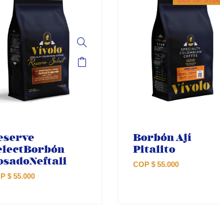
OUT OF STO
eserve
Borbón Ají
electBorbón
Pitalito
osadoNeftali
COP
$
55.000
OP
$
55.000