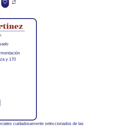
rtínez
.
sado
rmentación
eza y 170
ciales cuidadosamente seleccionados de las