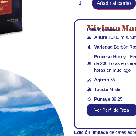
Añadir al carrito
Viviana Ma
Caficultor:
Calarcá, Quindío
Altura
1.300 m.s.n.m
Variedad
Borbón Ro
Proceso
Honey - Fe
de 200 horas en cer
horas en mucilago
Agtron
55
Tueste
Medio
Puntaje
88,25
Ver Perfil de Taza
Edición limitada
de cafés espe