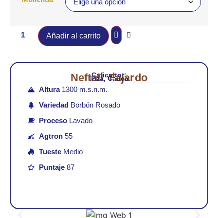
Añadir al carrito
Caficultor:
Neftali Fajardo
Inzá, Cauca
Altura
1300 m.s.n.m.
Variedad
Borbón Rosado
Proceso
Lavado
Agtron
55
Tueste
Medio
Puntaje
87