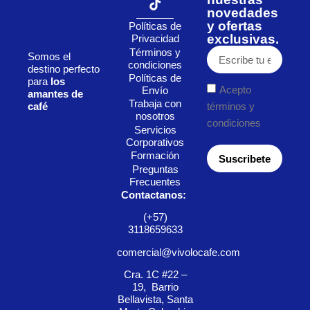
novedades
y ofertas
Políticas de
exclusivas.
Privacidad
Términos y
Somos el
condiciones
destino perfecto
Políticas de
para
los
Acepto
Envío
amantes de
Trabaja con
café
términos y
nosotros
condiciones
Servicios
Corporativos
Formación
Suscribete
Preguntas
Frecuentes
Contactanos:
(+57)
3118659633
comercial@vivolocafe.com
Cra. 1C #22 –
19, Barrio
Bellavista, Santa