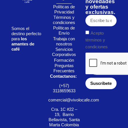
novedades
y ofertas
Políticas de
exclusivas.
Privacidad
Términos y
condiciones
Políticas de
Somos el
Acepto
Envío
destino perfecto
Trabaja con
para
los
términos y
nosotros
amantes de
condiciones
café
Servicios
Corporativos
Formación
Preguntas
Frecuentes
Contactanos:
Suscribete
(+57)
3118659633
comercial@vivolocafe.com
Cra. 1C #22 –
19, Barrio
Bellavista, Santa
Marta Colombia