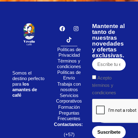
Mantente al
tanto de
nuestras
novedades
y ofertas
Políticas de
exclusivas.
Privacidad
Términos y
condiciones
Políticas de
Somos el
Acepto
Envío
destino perfecto
Trabaja con
para
los
términos y
nosotros
amantes de
condiciones
café
Servicios
Corporativos
Formación
Preguntas
Frecuentes
Contactanos:
Suscribete
(+57)