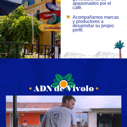
apasionados por el
café.
Acompañamos marcas
y productores a
desarrollar su propio
perfil.
•
ADN de Vívolo
•