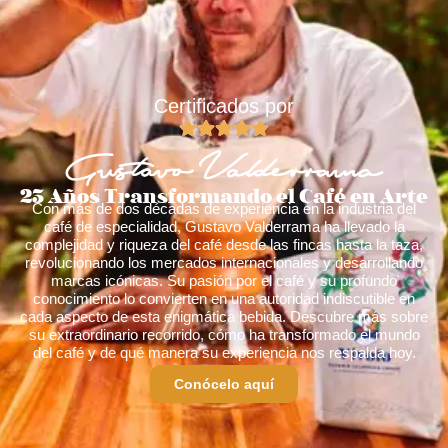
Certificados por
23 Años Transformando el Café en Arte
Con más de dos décadas de experiencia en la industria del
café de especialidad, Gustavo Valderrama ha llevado la
complejidad y riqueza del café desde las fincas hasta la taza,
revolucionando los mercados internacionales y desarrollando
marcas icónicas. Su pasión por el café y su profundo
conocimiento lo convierten en una autoridad indiscutible en
cada aspecto de esta enigmática bebida. Descubre más sobre
su extraordinario recorrido, cómo ha transformado el mundo
del café y de qué manera su experiencia nos respalda hoy.
Conócelo aquí