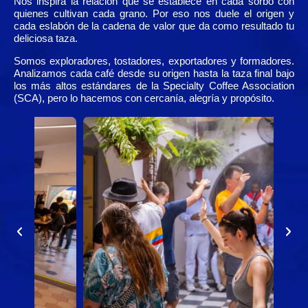
Nos inspira la relación que se establece en cada sorbo con
quienes cultivan cada grano. Por eso nos duele el origen y
cada eslabón de la cadena de valor que da como resultado tu
deliciosa taza.
Somos exploradores, tostadores, exportadores y formadores.
Analizamos cada café desde su origen hasta la taza final bajo
los más altos estándares de la Specialty Coffee Association
(SCA), pero lo hacemos con cercanía, alegría y propósito.