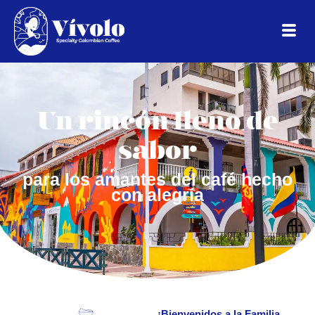
Un rincón lleno de
sabor
para los amantes del café hecho
con alegría
¡Bienvenidos a la Familia