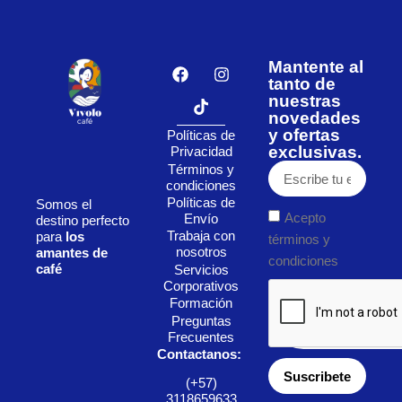
Mantente al
tanto de
nuestras
novedades
y ofertas
Políticas de
exclusivas.
Privacidad
Términos y
condiciones
Políticas de
Somos el
Acepto
Envío
destino perfecto
Trabaja con
para
los
términos y
nosotros
amantes de
condiciones
café
Servicios
Corporativos
Formación
Preguntas
Frecuentes
Contactanos:
Suscribete
(+57)
3118659633