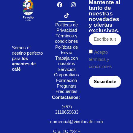
Mantente al
tanto de
nuestras
novedades
y ofertas
Políticas de
exclusivas.
Privacidad
Términos y
condiciones
Políticas de
Somos el
Acepto
Envío
destino perfecto
Trabaja con
para
los
términos y
nosotros
amantes de
condiciones
café
Servicios
Corporativos
Formación
Suscribete
Preguntas
Frecuentes
Contactanos:
(+57)
3118659633
comercial@vivolocafe.com
Cra. 1C #22 –